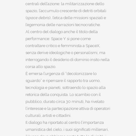
centrali dell’azione: la militarizzazione dello
spazio, l’accumulo crescente di detriti orbitali
(
space debris
), l’etica delle missioni spaziali e
l’egemonia delle narrazioni tecnocratiche.
Al centro del dialogo anche il titolo della
performance: Space Y si pone come
contraltare critico e femminista a SpaceX,
senza derive ideologiche o personalismi, ma
interrogando il desiderio di dominio insito nella
corsa allo spazio.
È emersa l’urgenza di “decolonizzare lo
sguardo” e ripensare il rapporto tra uomo,
tecnologia e pianeti, sottraendo lo spazio alla
retorica della conquista. Lo scambio con il
pubblico, durato circa 30 minuti, ha rivelato
l’interesse e la partecipazione attiva di operatori
culturali, artisti e cittadini.
Il dialogo ha riportato al centro l’importanza
umanistica del cielo, i suoi significati millenari,