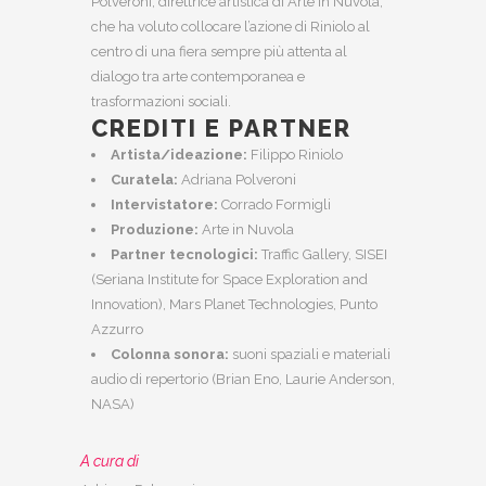
Polveroni, direttrice artistica di Arte in Nuvola,
che ha voluto collocare l’azione di Riniolo al
centro di una fiera sempre più attenta al
dialogo tra arte contemporanea e
trasformazioni sociali.
CREDITI E PARTNER
Artista/ideazione:
Filippo Riniolo
Curatela:
Adriana Polveroni
Intervistatore:
Corrado Formigli
Produzione:
Arte in Nuvola
Partner tecnologici:
Traffic Gallery, SISEI
(Seriana Institute for Space Exploration and
Innovation), Mars Planet Technologies, Punto
Azzurro
Colonna sonora:
suoni spaziali e materiali
audio di repertorio (Brian Eno, Laurie Anderson,
NASA)
A cura di