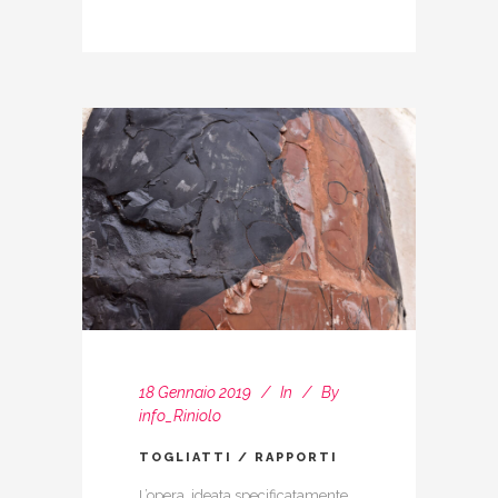
18 Gennaio 2019
In
By
info_Riniolo
TOGLIATTI / RAPPORTI
L’opera, ideata specificatamente