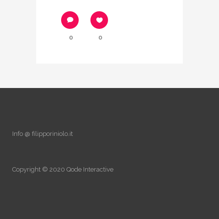
0
0
Info @ filipporiniolo.it
Copyright © 2020
Qode Interactive