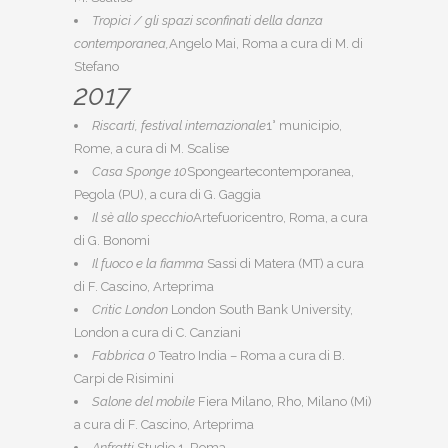
Tropici / gli spazi sconfinati della danza
contemporanea,
Angelo Mai, Roma a cura di M. di
Stefano
2017
Riscarti, festival internazionale
1° municipio,
Rome, a cura di M. Scalise
Casa Sponge 10
Spongeartecontemporanea,
Pegola (PU), a cura di G. Gaggia
Il sè allo specchio
Artefuoricentro, Roma, a cura
di G. Bonomi
Il fuoco e la fiamma
Sassi di Matera (MT) a cura
di F. Cascino, Arteprima
Critic London
London South Bank University,
London a cura di C. Canziani
Fabbrica 0
Teatro India – Roma a cura di B.
Carpi de Risimini
Salone del mobile
Fiera Milano, Rho, Milano (Mi)
a cura di F. Cascino, Arteprima
Anfratti
Studio 1, Roma