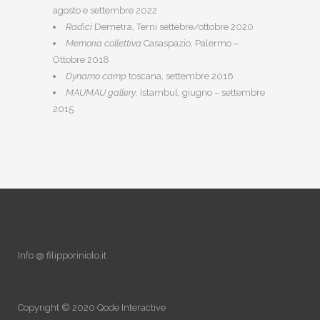
agosto e settembre 2022
Radici
Demetra, Terni settebre/ottobre 2020
Memoria collettiva
Casaspazio, Palermo –
Ottobre 2018
Dynamo camp
toscana, settembre 2016
MAUMAU gallery
, Istambul, giugno – settembre
2015
Info @ filipporiniolo.it
Copyright © 2020
Qode Interactive