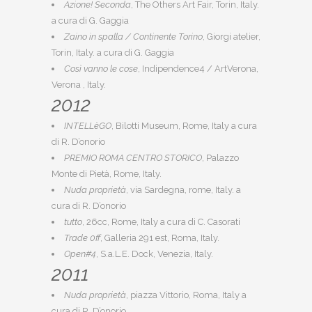
Azione! Seconda
, The Others Art Fair, Torin, Italy.
a cura di G. Gaggia
Zaino in spalla / Continente Torino
, Giorgi atelier,
Torin, Italy. a cura di G. Gaggia
Così vanno le cose
, Indipendence4 / ArtVerona,
Verona , Italy.
2012
INTELLèGO
, Bilotti Museum, Rome, Italy a cura
di R. D’onorio
PREMIO ROMA CENTRO STORICO
, Palazzo
Monte di Pietà, Rome, Italy.
Nuda proprietà
, via Sardegna, rome, Italy. a
cura di R. D’onorio
tutto
, 26cc, Rome, Italy a cura di C. Casorati
Trade 0ff
, Galleria 291 est, Roma, Italy.
Open#4
, S.a.L.E. Dock, Venezia, Italy.
2011
Nuda proprietà
, piazza Vittorio, Roma, Italy a
cura di R. D’onorio