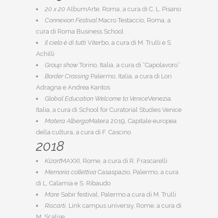
20 x 20
AlbumArte, Roma, a cura di C. L. Pisano
Connexion Festival
Macro Testaccio, Roma, a
cura di Roma Business School
Il cielo è di tutti
Viterbo, a cura di M. Trulli e S.
Achilli
Group show
Torino, Italia, a cura di “Capolavoro”
Border Crossing
Palermo, Italia, a cura di Lori
Adragna e Andrea Kantos
Global Education Welcome to Venice
Venezia,
Italia, a cura di School for Curatorial Studies Venice
Matera Alberga
Matera 2019, Capitale europea
della cultura, a cura di F. Cascino
2018
Kizart
MAXXI, Rome, a cura di R. Frascarelli
Memoria collettiva
Casaspazio, Palermo, a cura
di L. Calamia e S. Ribaudo
Mare
Sabir festival, Palermo a cura di M. Trulli
Riscarti,
Link campus universiy, Rome, a cura di
M. Scalise