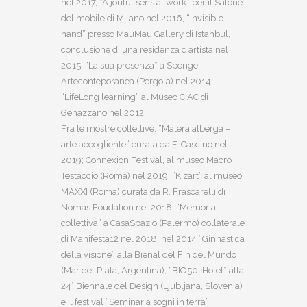
nel 2017, “A jouful sens at work” per il Salone
del mobile di Milano nel 2016, “Invisible
hand” presso MauMau Gallery di Istanbul,
conclusione di una residenza d’artista nel
2015, “La sua presenza” a Sponge
Arteconteporanea (Pergola) nel 2014,
“LifeLong learning” al Museo CIAC di
Genazzano nel 2012.
Fra le mostre collettive: “Matera alberga –
arte accogliente” curata da F. Cascino nel
2019; Connexion Festival, al museo Macro
Testaccio (Roma) nel 2019, “Kizart” al museo
MAXXI (Roma) curata da R. Frascarelli di
Nomas Foudation nel 2018, “Memoria
collettiva” a CasaSpazio (Palermo) collaterale
di Manifesta12 nel 2018, nel 2014 “Ginnastica
della visione” alla Bienal del Fin del Mundo
(Mar del Plata, Argentina), “BIO50 }Hotel” alla
24° Biennale del Design (Ljubljana, Slovenia)
e il festival “Seminaria sogni in terra”