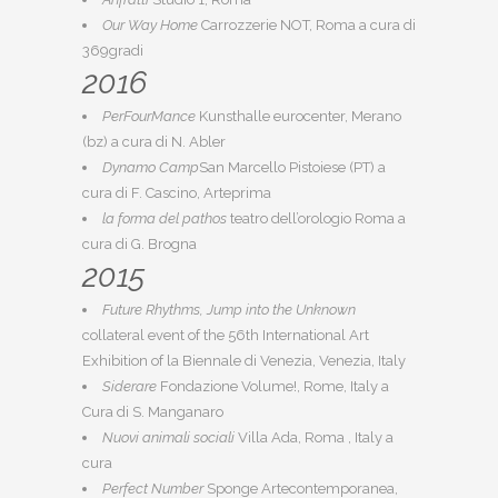
Our Way Home
Carrozzerie NOT, Roma a cura di
369gradi
2016
PerFourMance
Kunsthalle eurocenter, Merano
(bz) a cura di N. Abler
Dynamo Camp
San Marcello Pistoiese (PT) a
cura di F. Cascino, Arteprima
la forma del pathos
teatro dell’orologio Roma a
cura di G. Brogna
2015
Future Rhythms, Jump into the Unknown
collateral event of the 56th International Art
Exhibition of la Biennale di Venezia, Venezia, Italy
Siderare
Fondazione Volume!, Rome, Italy a
Cura di S. Manganaro
Nuovi animali sociali
Villa Ada, Roma , Italy a
cura
Perfect Number
Sponge Artecontemporanea,