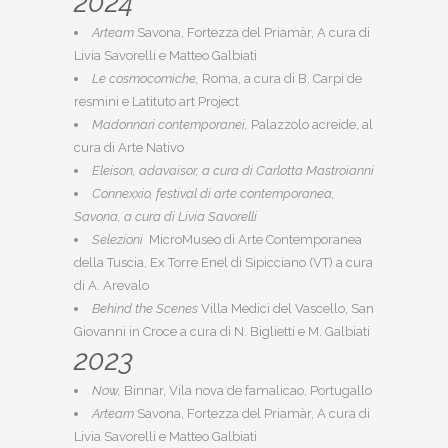
2024
Arteam
Savona, Fortezza del Priamàr, A cura di
Livia Savorelli e Matteo Galbiati
Le cosmocomiche,
Roma, a cura di B. Carpi de
resmini e Latituto art Project
Madonnari contemporanei,
Palazzolo acreide, al
cura di Arte Nativo
Eleison, adavaisor, a cura di Carlotta Mastroianni
Connexxio, festival di arte contemporanea,
Savona, a cura di Livia Savorelli
Selezioni
MicroMuseo di Arte Contemporanea
della Tuscia, Ex Torre Enel di Sipicciano (VT) a cura
di A. Arevalo
Behind the Scenes
Villa Medici del Vascello, San
Giovanni in Croce a cura di N. Biglietti e M. Galbiati
2023
Now,
Binnar, Vila nova de famalicao, Portugallo
Arteam
Savona, Fortezza del Priamàr, A cura di
Livia Savorelli e Matteo Galbiati