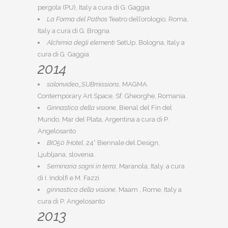
pergola (PU), Italy a cura di G. Gaggia
La Forma del Pathos
Teatro dell’orologio, Roma,
Italy a cura di G. Brogna
Alchimia degli elementi
SetUp, Bologna, Italy a
cura di G. Gaggia
2014
salonvideo_SUBmissions
, MAGMA
Contemporary Art Space, Sf. Gheorghe, Romania.
Ginnastica della visione
, Bienal del Fin del
Mundo, Mar del Plata, Argentina a cura di P.
Angelosanto
BIO50 }Hotel
, 24° Biennale del Design,
Ljubljana, slovenia.
Seminaria sogni in terra
, Maranola, Italy. a cura
di I. Indolfi e M. Fazzi
ginnastica della visione
, Maam , Rome, Italy a
cura di P. Angelosanto
2013