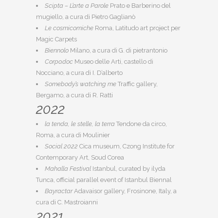
Scipta – L’arte a Parole
Prato e Barberino del
mugiello, a cura di Pietro Gaglianò
Le cosmicomiche
Roma, Latitudo art project per
Magic Carpets
Biennolo
Milano, a cura di G. di pietrantonio
Corpo.doc
Museo delle Arti, castello di
Nocciano, a cura di I. D’alberto
Somebody’s watching me
Traffic gallery,
Bergamo, a cura di R. Ratti
2022
la tenda, le stelle, la terra
Tendone da circo,
Roma, a cura di Moulinier
Social 2022
Cica museum, Czong Institute for
Contemporary Art, Soud Corea
Mahalla Festival
Istanbul, curated by ilyda
Tunca, official parallel event of Istanbul Biennal
Bayractar
Adavaisor gallery, Frosinone, Italy, a
cura di C. Mastroianni
2021