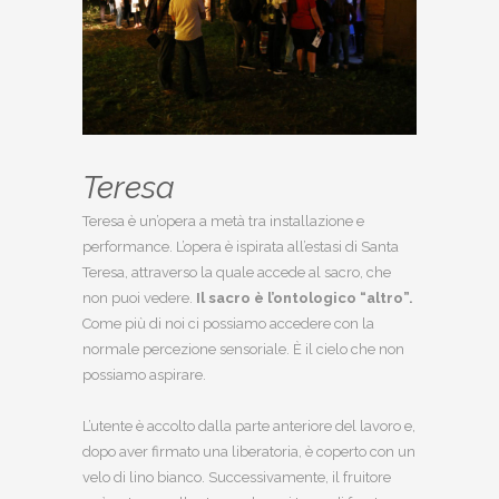
Teresa
Teresa è un’opera a metà tra installazione e
performance. L’opera è ispirata all’estasi di Santa
Teresa, attraverso la quale accede al sacro, che
non puoi vedere.
Il sacro è l’ontologico “altro”.
Come più di noi ci possiamo accedere con la
normale percezione sensoriale. È il cielo che non
possiamo aspirare.
L’utente è accolto dalla parte anteriore del lavoro e,
dopo aver firmato una liberatoria, è coperto con un
velo di lino bianco. Successivamente, il fruitore