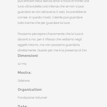
può entrare nella stanza dove si trova di fronte una
luce ultravioletta così intensa che se non si può
guardare se non attraverso il velo, brucerebbe le
cornee. In questo modo, l’utente può guardare
tutto tranne che per guardare la luce.
Possiamo percepire chiaramente che la luce è
davanti a noi, per il riflesso che vediamo negli
oggetti intorno, ma non possiamo guardarla
direttamente. Questo per me è la presenza di Dio
Dimensioni:
12 mq
Mostra:
Siderare
Organization:
Fondazione Volume!
Date: